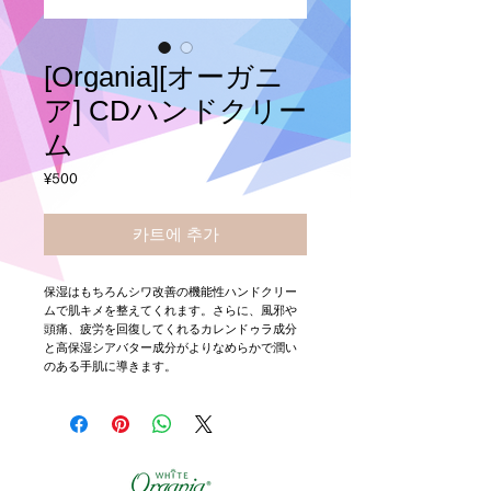
[Organia][オーガニ
ア] CDハンドクリー
ム
가
¥500
격
카트에 추가
保湿はもちろんシワ改善の機能性ハンドクリー
ムで肌キメを整えてくれます。さらに、風邪や
頭痛、疲労を回復してくれるカレンドゥラ成分
と高保湿シアバター成分がよりなめらかで潤い
のある手肌に導きます。