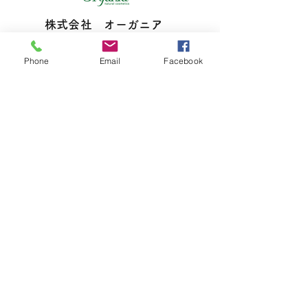
株式会社 オーガニア
​会社概要
Phone
Email
Facebook
採用情報
お問い合わせ
東京都新宿区下落合４－２４－１５
​植田ビル１F
​03－6915－3179
organia.jp@gmail.com
IROHANI
HOHETO