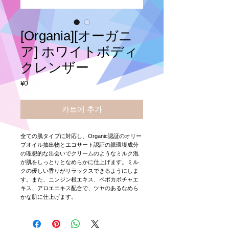
[Organia][オーガニ
ア] ホワイトボディ
クレンザー
가
¥0
격
카트에 추가
全ての肌タイプに対応し、Organic認証のオリー
ブオイル抽出物とエコサート認証の親環境成分
の理想的な出会いでクリームのようなミルク泡
が肌をしっとりとなめらかに仕上げます。ミル
クの優しい香りがリラックスできるようにしま
す。また、ニンジン根エキス、ペポカボチャエ
キス、アロエエキス配合で、ツヤのあるなめら
かな肌に仕上げます。