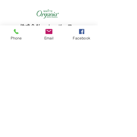
株式会社 オーガニア
​会社概要
Phone
Email
Facebook
採用情報
お問い合わせ
東京都新宿区下落合４－２４－１５
​植田ビル１F
​03－6915－3179
organia.jp@gmail.com
IROHANI
HOHETO