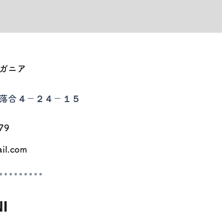
ガニア
落合４－２４－１５
79
ail.com
I