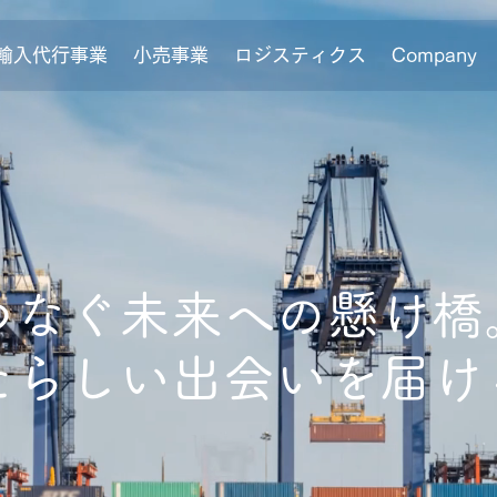
輸入代行事業
小売事業
ロジスティクス
Company
輸入代行事業
小売事業
ロジスティクス
Company
つなぐ未来への懸け橋
あたらしい出会いを届け