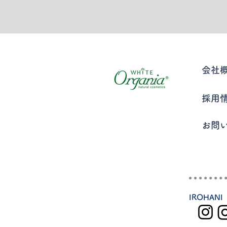
​会社
採用
お問
IROHANI