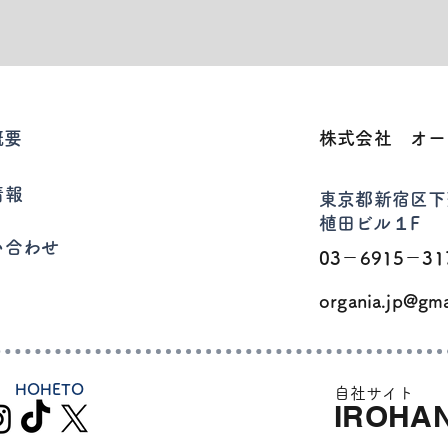
概要
株式会社 オー
情報
東京都新宿区下
​植田ビル１F
い合わせ
​03－6915－31
organia.jp@gm
HOHETO
自社サイト​
IROHAN